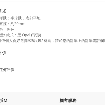
描述
形狀：半球狀，底部平坦
直徑：約20mm
色：黑色
數量/ 款式：黑 Opal (球形)
可依個人喜好選擇925銀鍊/ 棉繩，請於您的訂單上的訂單備註
評價
任何評價
於ÉM
顧客服務